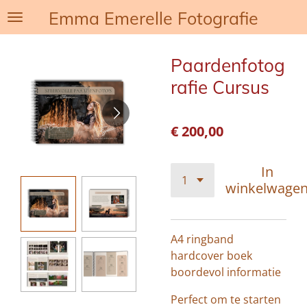
Emma Emerelle Fotografie
Ga
direct
naar
Paardenfotog
de
hoofdinhoud
rafie Cursus
€ 200,00
In
winkelwage
A4 ringband
hardcover boek
boordevol informatie
Perfect om te starten