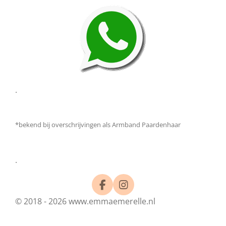
.
*bekend bij overschrijvingen als Armband Paardenhaar
.
F
I
a
n
© 2018 - 2026 www.emmaemerelle.nl
c
s
e
t