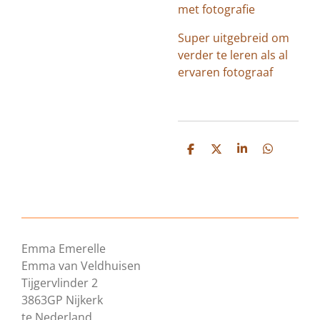
met fotografie
Super uitgebreid om
verder te leren als al
ervaren fotograaf
D
D
S
D
e
e
h
e
l
e
a
l
e
l
r
e
n
e
n
Emma Emerelle
Emma van Veldhuisen
Tijgervlinder 2
3863GP Nijkerk
te Nederland