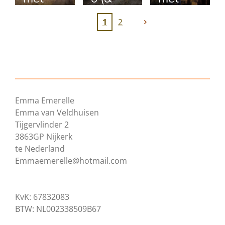
Lana
Laar)
Canoe
1
2
met
Uitslove
paardenfotograaf paardenfotografie paarden
r
fotografie paarden fotograaf
Emma Emerelle
Emma van Veldhuisen
Tijgervlinder 2
3863GP Nijkerk
te Nederland
Emmaemerelle@hotmail.com
KvK: 67832083
BTW: NL002338509B67