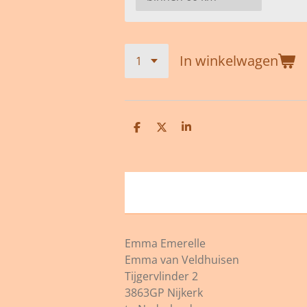
In winkelwagen
D
D
S
e
e
h
l
e
a
e
l
r
n
e
Emma Emerelle
Emma van Veldhuisen
Tijgervlinder 2
3863GP Nijkerk