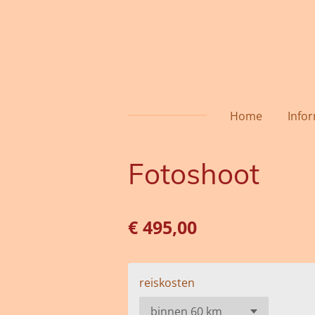
Ga
direct
naar
de
hoofdinhoud
Home
Info
Fotoshoot
€ 495,00
reiskosten